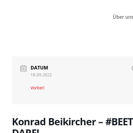
Über un
DATUM
18.09.2022
Vorbei!
Konrad Beikircher – #BE
DARF!