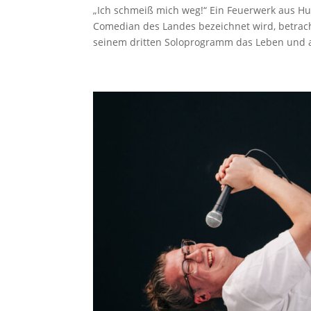
„Ich schmeiß mich weg!“ Ein Feuerwerk aus Hu
Comedian des Landes bezeichnet wird, betracht
seinem dritten Soloprogramm das Leben und al