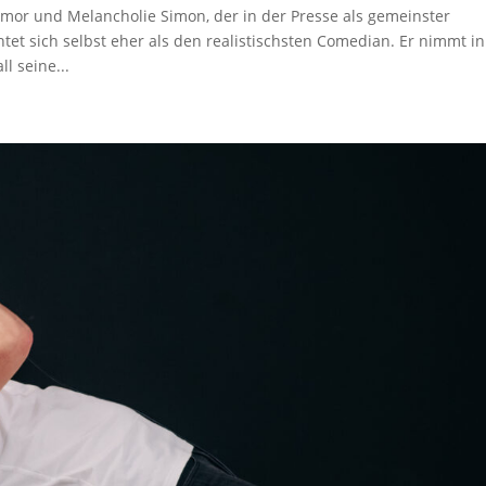
mor und Melancholie Simon, der in der Presse als gemeinster
et sich selbst eher als den realistischsten Comedian. Er nimmt in
l seine...