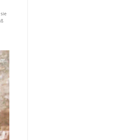
 sie
aß