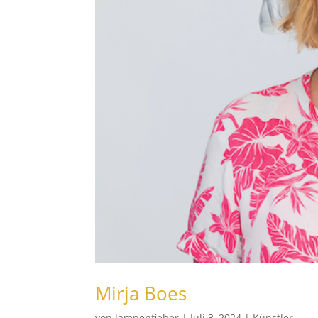
Mirja Boes
von
lampenfieber
|
Juli 3, 2024
|
Künstler