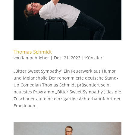
Thomas Schmidt
von
lampenfieber
|
Dez. 21, 2023
|
Künstler
„Bitter Sweet Sympathy“ Ein Feuerwerk aus Humor
und Melancholie Der renommierte deutsche Stand-
Up Comedian Thomas Schmidt präsentiert sein
neuestes Programm „Bitter Sweet Sympathy“, das die
Zuschauer auf eine einzigartige Achterbahnfahrt der
Emotionen...